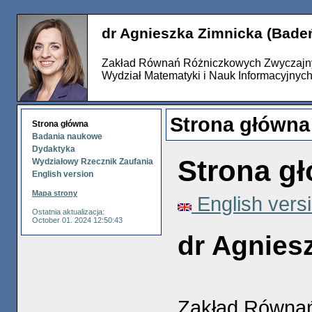
dr Agnieszka Zimnicka (Bade
Zakład Równań Różniczkowych Zwyczajn
Wydział Matematyki i Nauk Informacyjnyc
Strona główna
Strona główna
Badania naukowe
Dydaktyka
Strona g
Wydziałowy Rzecznik Zaufania
English version
Mapa strony
English vers
Ostatnia aktualizacja:
October 01. 2024 12:50:43
dr Agnies
Zakład Równa