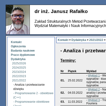
dr inż. Janusz Rafałko
Zakład Strukturalnych Metod Przetwarzan
Wydział Matematyki i Nauk Informacyjnyc
Kontakt
>
Dydaktyka
>
2021/2022
> 
Kontakt
Ogłoszenia
- Analiza i przetwa
Badania naukowe
Prace dyplomowe
Dydaktyka
Terminy:
2025/2026
2024/2025
Nr
Piątek
Wykład
2023/2024
-
Wykład 1
- Ws
2022/2023
sygnałów - klas
2021/2022
01.
25.02.2022
sygnałów, para
- Analiza i przetwarzanie
sygnałów.
dźwięku
-
Wykład 2
- Na
02.
04.03.2022
analizy i przet
- Programowanie 2 - obiektowe
sygnałów
(C++)
-
Wykład 3
- Tr
- Programowanie obiektowe
03.
11.03.2022
Fouriera