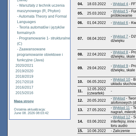
(Java)
04.
18.03.2022
-
Wykład 4
- FFT
- Warsztaty z technik uczenia
maszynowego (R, Phyton)
-
Wykład 5
- Fu
05.
25.03.2022
próbkowanie
- Automata Theory and Formal
Languages
06.
01.04.2022
-
Wykład 6
- Kw
- Teoria automatów i języków
formalnych
-
Wykład 7
- Dź
- Programowanie 1- strukturalne
07.
08.04.2022
dźwięku
(C)
- Zaawansowane
-
Wykład 8
- Pr
08.
22.04.2022
programowanie obiektowe i
dźwięku, skal
funkcyjne (Java)
2020/2021
-
Wykład 9
- Pr
09.
29.04.2022
dźwięku, skal
2019/2020
2018/2019
-
Wykład 10
- 
10.
06.05.2022
2017/2018
układu słucho
2016/2017
12.05.2022
11.
-
2015/2016
(czwartek)
-
Wykład
- Twor
12.
20.05.2022
Mapa strony
alofonowych (d
-
Wykład 11
- T
Ostatnia aktualizacja:
13.
27.05.2022
nagrań, mikrof
June 08. 2026 08:03:42
-
Wykład 12
- S
14.
03.06.2022
interfejsy, inn
toru audio
15.
10.06.2022
- Zaliczenie