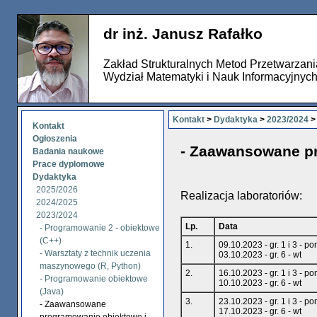
dr inż. Janusz Rafałko
Zakład Strukturalnych Metod Przetwarzan
Wydział Matematyki i Nauk Informacyjnyc
Kontakt
>
Dydaktyka
>
2023/2024
>
Kontakt
Ogłoszenia
- Zaawansowane pr
Badania naukowe
Prace dyplomowe
Dydaktyka
2025/2026
Realizacja laboratoriów:
2024/2025
2023/2024
Lp.
Data
- Programowanie 2 - obiektowe
(C++)
1.
09.10.2023 - gr. 1 i 3 - po
- Warsztaty z technik uczenia
03.10.2023 - gr. 6 - wt
maszynowego (R, Python)
2.
16.10.2023 - gr. 1 i 3 - po
- Programowanie obiektowe
10.10.2023 - gr. 6 - wt
(Java)
3.
23.10.2023 - gr. 1 i 3 - po
- Zaawansowane
17.10.2023 - gr. 6 - wt