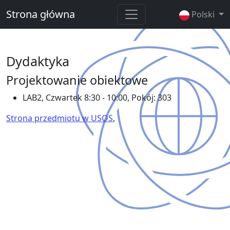
Strona główna
Polski
Dydaktyka
Projektowanie obiektowe
LAB2, Czwartek 8:30 - 10:00, Pokój: 303
Strona przedmiotu w USOS
,