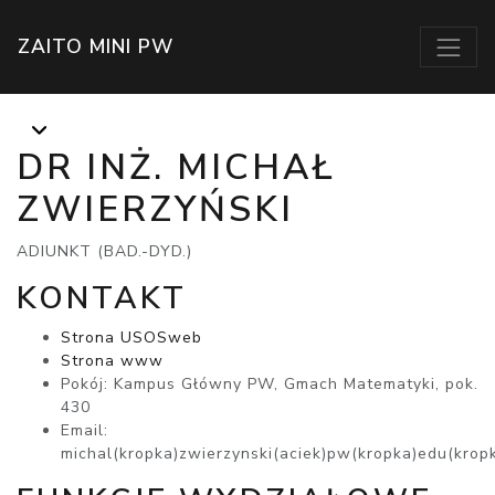
ZAITO MINI PW
DR INŻ. MICHAŁ
ZWIERZYŃSKI
ADIUNKT (BAD.-DYD.)
KONTAKT
Strona USOSweb
Strona www
Pokój: Kampus Główny PW, Gmach Matematyki, pok.
430
Email:
michal(kropka)zwierzynski(aciek)pw(kropka)edu(krop