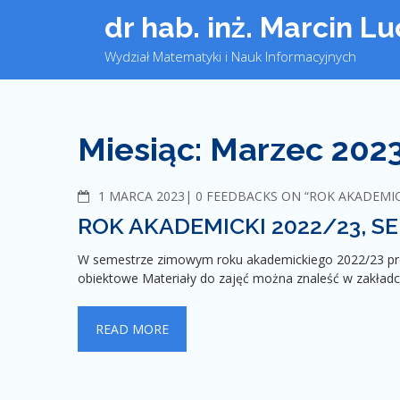
Skip
dr hab. inż. Marcin L
to
content
Wydział Matematyki i Nauk Informacyjnych
Miesiąc:
Marzec 202
1 MARCA 2023
C
0 FEEDBACKS ON “ROK AKADEMICK
O
ROK AKADEMICKI 2022/23, S
M
M
W semestrze zimowym roku akademickiego 2022/23 pr
E
obiektowe Materiały do zajęć można znaleść w zakładc
N
T
S
READ MORE