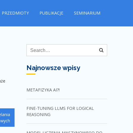
PRZEDMIOTY
PUBLIKACJE
SEMINARIUM
Najnowsze wpisy
hże
METAFIZYKA AI?!
FINE-TUNING LLMS FOR LOGICAL
lania
REASONING
owych
MODEL UCZENIA MASZYNOWEGO DO