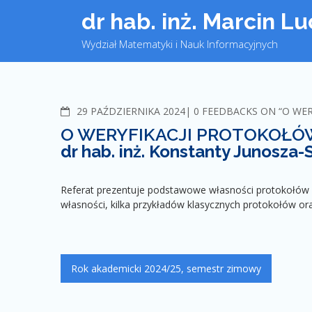
Skip
dr hab. inż. Marcin L
to
content
Wydział Matematyki i Nauk Informacyjnych
29 PAŹDZIERNIKA 2024
C
0 FEEDBACKS ON “O WE
O
O WERYFIKACJI PROTOKOŁÓ
M
dr hab. inż. Konstanty Junosza-
M
E
N
Referat prezentuje podstawowe własności protokołów kr
T
własności, kilka przykładów klasycznych protokołów ora
S
Zobacz
Rok akademicki 2024/25, semestr zimowy
wpisy