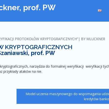
uckner, prof. PW
RYFIKACJI PROTOKOŁÓW KRYPTOGRAFICZNYCH”
BY
MLUCKNER
W KRYPTOGRAFICZNYCH
Szaniawski, prof. PW
yptograficznych, narzędzia do formalnej weryfikacji weryfikacji tyc
z przykłady ataków na nie.
Model uczenia maszynowego do wspomagania udzie
kredytów bank