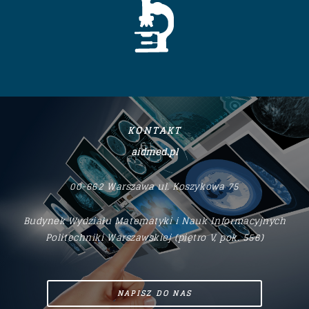
KONTAKT
aidmed.pl
00-662 Warszawa
ul. Koszykowa 75
Budynek Wydziału Matematyki i Nauk Informacyjnych
Politechniki Warszawskiej (piętro V, pok. 556)
NAPISZ DO NAS