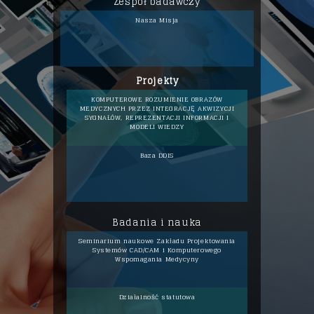
Zespół badawczy
Nasza Misja
Projekty
KOMPUTEROWE ROZUMIENIE OBRAZÓW
MEDYCZNYCH PRZEZ INTEGRACJĘ
AKWIZYCJI
SYGNAŁÓW,
REPREZENTACJI INFORMACJI
I
MODELI WIEDZY
Baza DDIS
Badania i nauka
Seminarium naukowe Zakładu
Projektowania
Systemów CAD/CAM
i Komputerowego
Wspomagania Medycyny
Działalność statutowa