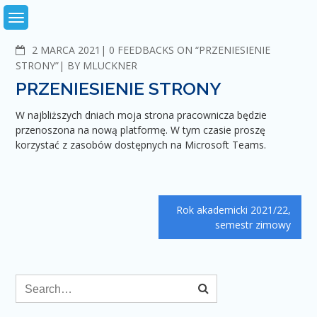
Skip
to
content
2 MARCA 2021
C
0 FEEDBACKS ON “PRZENIESIENIE
O
STRONY”
BY
MLUCKNER
M
PRZENIESIENIE STRONY
M
E
W najbliższych dniach moja strona pracownicza będzie
N
przenoszona na nową platformę. W tym czasie proszę
T
korzystać z zasobów dostępnych na Microsoft Teams.
S
Zobacz
Rok akademicki 2021/22,
wpisy
semestr zimowy